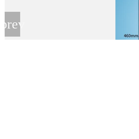
软籽石榴12枚装抽拉盒配牛皮内托+插