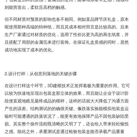
则能营造出，柔软且高档的触感。
但不同材质对预算的影响也各不相同。例如某品牌节庆礼盒，原本
呢使用那种高端的特种纸，而且其成本相对而言是比较高的。后来
生产厂家通过对材质的优化，选用了性价比更为高的再生纸浆，并
且搭配了局部的金属箔来进行装饰。在保证礼盒质感的同时，居然
成功地实现了成本的优化。
2.设计打样：从创意到落地的关键步骤
在设计打样这个环节，3D建模技术正发挥着极为重要的作用。它可
以较为快速地呈现出包装盒那立体的效果，而且能让企业于设计阶
段便直观地瞧见最终成品的模样，这样的话就大大降低了沟通方面
产生的误差。结构测试的的确很关键。像跌落实验能模拟包装盒运
输时可能遭遇的跌落状况了，能更有效地保障产品不因包装缺陷受
损。其实整个操作流程既清晰的又明了了，还会给人带来轻松愉悦
之感。除此之外，承重测试是通过检验包装盒能否承载产品重量